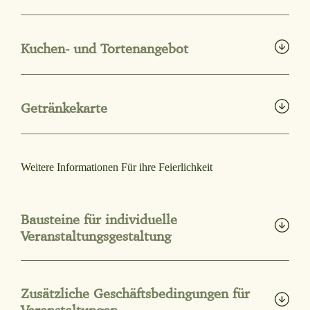
Heimat-Genuss-Menue-Warnemuender-Hof
Kuchen- und Tortenangebot
PDF herunterladen
Kuchen-und-Torten
Getränkekarte
PDF herunterladen
Bankettgetraenkekarte
Weitere Informationen Für ihre Feierlichkeit
PDF herunterladen
Bausteine für individuelle
Veranstaltungsgestaltung
Bausteine-fuer-eine-individuelle-Veranstaltungsgestaltung
Zusätzliche Geschäftsbedingungen für
PDF herunterladen
Veranstaltungen