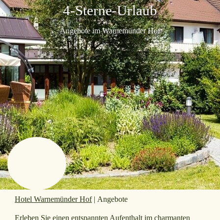
4-Sterne-Urlaub
Angebote im Warnemünder Hof
Hotel Warnemünder Hof
|
Angebote
Erleben Sie einen entspannten Aufenthalt im charmanten