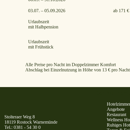
03.07. – 05.09.2026
ab 171 €
Urlaubszeit
mit Halbpension
Urlaubszeit
mit
Frühstück
Alle Preise pro Nacht im Doppelzimmer Komfort
Abs
chlag bei Einzelnutzung in Höhe von 13 €
pro Nacht
Der Warnemü
Hotelzimme
Angebote
Restaurant
Stolteraer Weg 8
Wellness Ho
18119 Rostock Warnemünde
Ruhiges Hot
Tel.:
0381 - 54 30 0