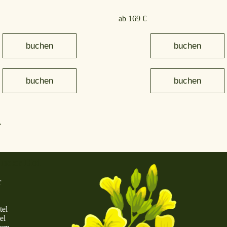
ab 169 €
buchen
buchen
buchen
buchen
.
nder Hof
r
tel
el