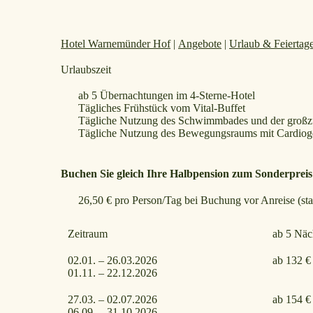
Hotel Warnemünder Hof
|
Angebote
|
Urlaub & Feiertag
Urlaubszeit
ab 5 Übernachtungen im 4-Sterne-Hotel
Tägliches Frühstück
vom Vital-Buffet
Tägliche Nutzung des
Schwimmbades und der
großz
Tägliche Nutzung des
Bewegungsraums mit
Cardiog
Buchen Sie gleich Ihre Halbpension zum Sonderpreis
26,50 € pro Person/Tag
bei Buchung vor Anreise
(st
Zeitraum
ab 5 Näc
02.01. – 26.03.2026
ab 132 €
01.11. – 22.12.2026
27.03. – 02.07.2026
ab 154 €
06.09. – 31.10.2026