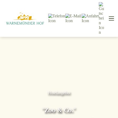
Hotelangebot
"Zoo & Co."