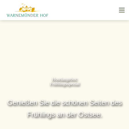
Hotelangebot:
Frühlingsspezial
Genießen Sie die schönen Seiten des
Frühlings an der Ostsee.